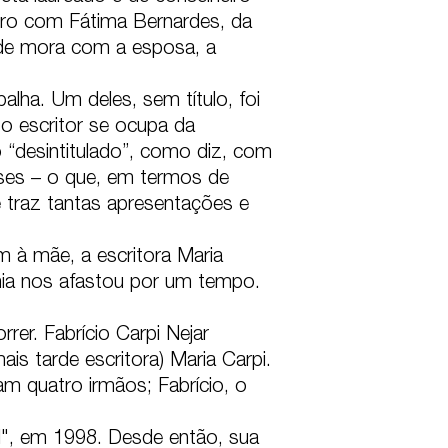
tro com Fátima Bernardes, da 
de mora com a esposa, a 
ha. Um deles, sem título, foi 
 escritor se ocupa da 
o “desintitulado”, como diz, com 
es – o que, em termos de 
e traz tantas apresentações e 
à mãe, a escritora Maria 
ia nos afastou por um tempo. 
er. Fabrício Carpi Nejar 
s tarde escritora) Maria Carpi. 
am quatro irmãos; Fabrício, o 
l", em 1998. Desde então, sua 