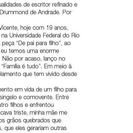
alidades de escritor refinado e 
s Drummond de Andrade. Por 
Vicente, hoje com 19 anos, 
na Universidade Federal do Rio 
ça “De pai para filho”, ao 
i e eu temos uma enorme 
” Não por acaso, lanço no 
“Família é tudo”. Em meio à 
olamento que tem vivido desde 
ento em vida de um filho para 
singelo e comovente. Entre 
ro filhos e enfrentou 
cava triste, minha mãe me 
m os grãos quebrados que 
, que eles gerariam outras 