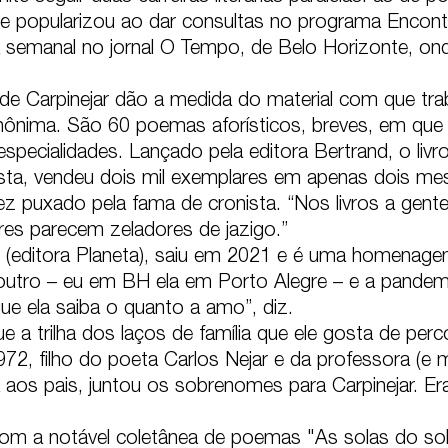
e se popularizou ao dar consultas no programa Encon
a semanal no jornal O Tempo, de Belo Horizonte, on
 Carpinejar dão a medida do material com que trabal
nima. São 60 poemas aforísticos, breves, em que o
especialidades. Lançado pela editora Bertrand, o livr
ta, vendeu dois mil exemplares em apenas dois mes
vez puxado pela fama de cronista. “Nos livros a gent
es parecem zeladores de jazigo.”

(editora Planeta), saiu em 2021 e é uma homenagem 
utro – eu em BH ela em Porto Alegre – e a pandem
ue ela saiba o quanto a amo”, diz.

a trilha dos laços de família que ele gosta de percorr
, filho do poeta Carlos Nejar e da professora (e mai
a aos pais, juntou os sobrenomes para Carpinejar. Er
u com a notável coletânea de poemas "As solas do so