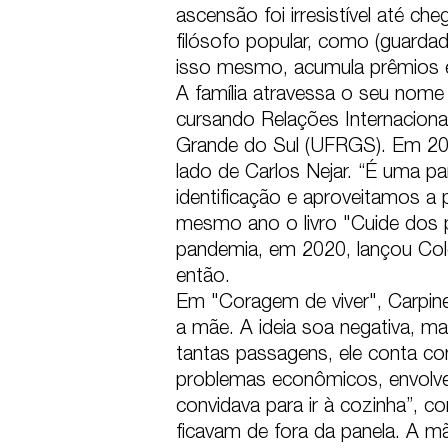
ascensão foi irresistível até ch
filósofo popular, como (guarda
isso mesmo, acumula prêmios e i
A família atravessa o seu nome 
cursando Relações Internacionai
Grande do Sul (UFRGS). Em 2018
lado de Carlos Nejar. “É uma pa
identificação e aproveitamos a
mesmo ano o livro "Cuide dos pa
pandemia, em 2020, lançou Colo
então.

Em "Coragem de viver", Carpinej
a mãe. A ideia soa negativa, m
tantas passagens, ele conta com
problemas econômicos, envolven
convidava para ir à cozinha”, co
ficavam de fora da panela. A mãe