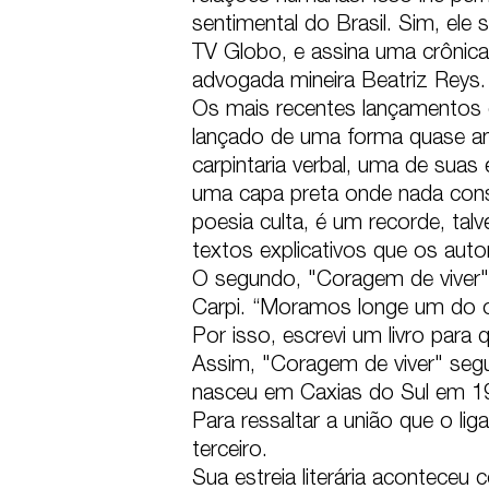
sentimental do Brasil. Sim, el
TV Globo, e assina uma crônic
advogada mineira Beatriz Reys.

Os mais recentes lançamentos de
lançado de uma forma quase anô
carpintaria verbal, uma de suas 
uma capa preta onde nada cons
poesia culta, é um recorde, tal
textos explicativos que os autor
O segundo, "Coragem de viver" 
Carpi. “Moramos longe um do o
Por isso, escrevi um livro para q
Assim, "Coragem de viver" segue 
nasceu em Caxias do Sul em 1972
Para ressaltar a união que o lig
terceiro.

Sua estreia literária acontece