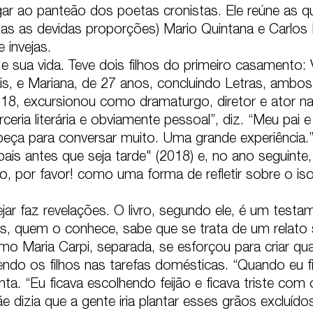
egar ao panteão dos poetas cronistas. Ele reúne as qu
das as devidas proporções) Mario Quintana e Carlo
nvejas.

e sua vida. Teve dois filhos do primeiro casamento: 
s, e Mariana, de 27 anos, concluindo Letras, ambos 
, excursionou como dramaturgo, diretor e ator na pe
rceria literária e obviamente pessoal”, diz. “Meu pa
 peça para conversar muito. Uma grande experiência.
is antes que seja tarde" (2018) e, no ano seguinte, 
, por favor! como uma forma de refletir sobre o is
ar faz revelações. O livro, segundo ele, é um testam
as, quem o conhece, sabe que se trata de um relato 
o Maria Carpi, separada, se esforçou para criar quat
do os filhos nas tarefas domésticas. “Quando eu fi
nta. “Eu ficava escolhendo feijão e ficava triste co
 dizia que a gente iria plantar esses grãos excluídos