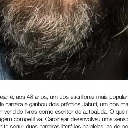
jar é, aos 48 anos, um dos escritores mais populare
e carreira e ganhou dois prêmios Jabuti, um dos mai
vendido livros como escritor de autoajuda. O que n
tagem competitiva. Carpinejar desenvolveu uma sensi
te seguir duas carreiras literárias paralelas: as de p