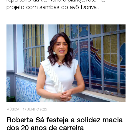
repertório da tia Nana e planeja retomar 
projeto com sambas do avô Dorival.
MÚSICA
_
17 JUNHO 2025
Roberta Sá festeja a solidez macia

dos 20 anos de carreira