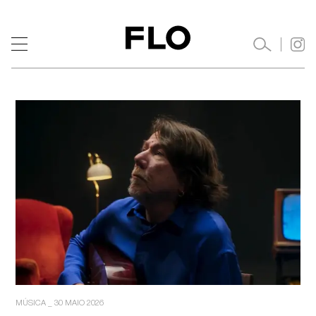
MÚSICA
_
30 MAIO 2026