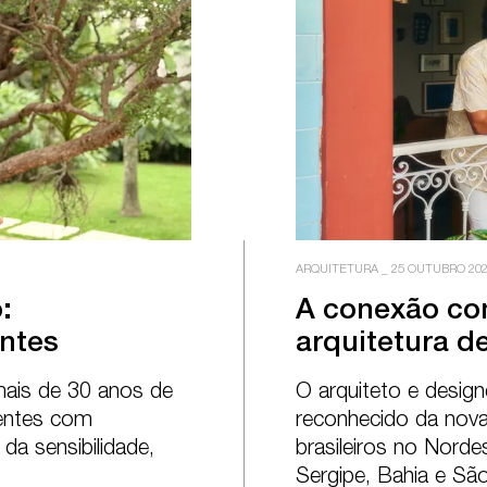
ARQUITETURA
_
25 OUTUBRO 20


A conexão com 
ontes
arquitetura 
mais de 30 anos de 
O arquiteto e design
entes com 
reconhecido da nova 
a sensibilidade, 
brasileiros no Nordes
Sergipe, Bahia e Sã