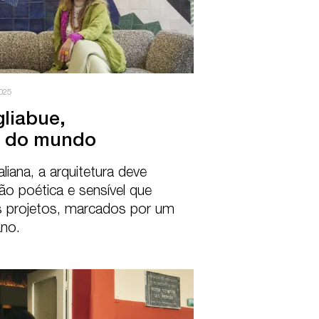
025
iabue,

a do mundo
aliana, a arquitetura deve 
o poética e sensível que 
 projetos, marcados por um 
ano.