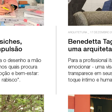
ARQUITETURA
_
17 DEZEMBRO 2
iches,

Benedetta Tagl
mpulsão
uma arquitet
iza o desenho a mão 
Para a profissional it
nos quais procura 
emocionar - uma visã
oção e bem-estar: 
transparece em seus
rabisco".
toque íntimo e hum