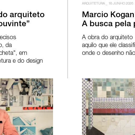
ARQUITETURA
_
18 JUNHO 2026
 arquiteto

Marcio Kogan:
ouvinte”
A busca pela 
ecisos 
A obra do arquiteto
, da 
aquilo que ele classi
heta", em 
onde o desenho não 
etura e do design