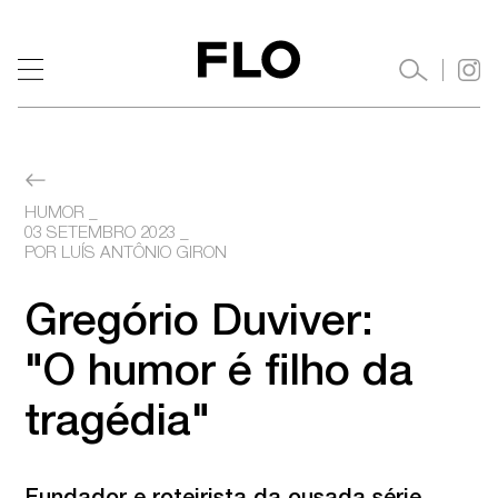
HUMOR
03 SETEMBRO 2023
 _ 

POR LUÍS ANTÔNIO GIRON
Gregório Duviver:

"O humor é filho da 
tragédia"