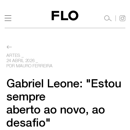
ARTES
24 ABRIL 2026
 _ 

POR MAURO FERREIRA
Gabriel Leone: "Estou 
sempre

aberto ao novo, ao 
desafio"