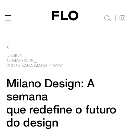
DESIGN
17 MAIO 2026
 _ 

POR SILVANA MARIA ROSSO
Milano Design: A 
semana

que redefine o futuro 
do design