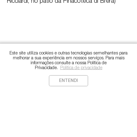
Ricciardi, no pátio da Pinacoteca di Brera)
Este site utiliza cookies e outras tecnologias semelhantes para
melhorar a sua experiência em nossos serviços. Para mais
informações consulte a nossa Política de
Privacidade.
Política de privacidade
ENTENDI
Copyright
©️
2022. Todos os direitos reservados.
Política de Privacidade
CONTATO