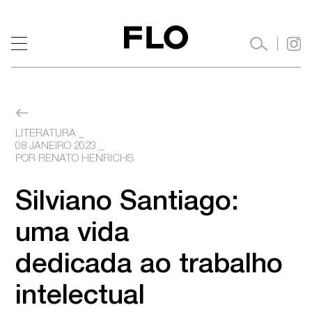
LITERATURA
08 JANEIRO 2023
 _ 

POR RENATO HENRICHS
Silviano Santiago: 
uma vida

dedicada ao trabalho 
intelectual